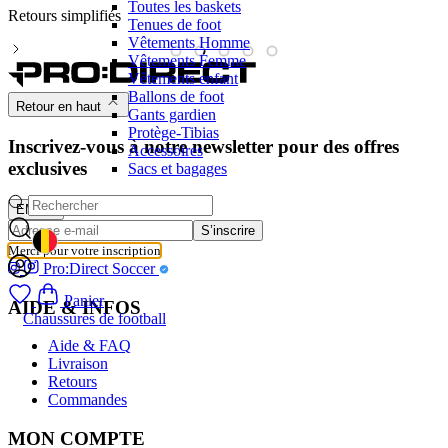
Toutes les baskets
Retours simplifiés
M
Tenues de foot
Vêtements Homme
Vêtements Femme
Vêtements enfant
Ballons de foot
Retour en haut
Gants gardien
Protège-Tibias
Inscrivez-vous à notre newsletter pour des offres
Accessoires
exclusives
Sacs et bagages
EMAIL
S’inscrire
GEOLOCATION BUTTON: BELGIQUE
Merci pour votre inscription
Pro:Direct Soccer
Panier
AIDE & INFOS
Chaussures de football
Aide & FAQ
Livraison
Retours
Commandes
MON COMPTE