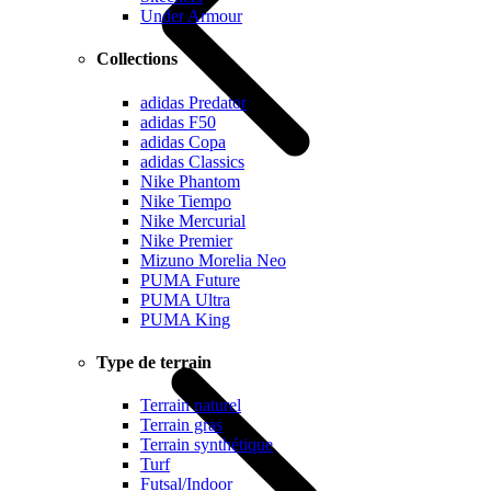
Under Armour
Collections
adidas Predator
adidas F50
adidas Copa
adidas Classics
Nike Phantom
Nike Tiempo
Nike Mercurial
Nike Premier
Mizuno Morelia Neo
PUMA Future
PUMA Ultra
PUMA King
Type de terrain
Terrain naturel
Terrain gras
Terrain synthétique
Turf
Futsal/Indoor