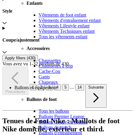
Enfants
Style
Vêtements de foot enfant
Vêtements d'entraînement enfant
Vêtements Lifestyle enfant
Vêtements Techniques enfant
Tous les vêtements enfant
Coupe/ajustement
Accessoires
Apply filters (
430
)
Chaussettes
Vous avez vu 1-32 produits de 430
Chaussettes à grip
Cache-Cou
Gants
Chapeaux
...
1
2
3
4
5
14
Suivante
Ballons et équipement
Précédente
Ballons de foot
Tous les ballons
Ballons Premier League
Tenues de Foot Nike : Maillots de foot
Ballons Coupe du Monde
Ballons de match
Nike domicile, extérieur et third.
Ballons d'entraînement