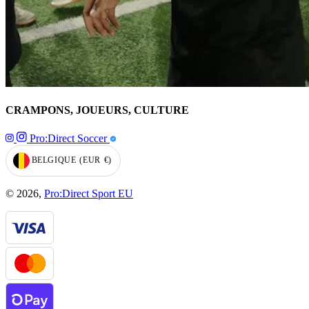
CRAMPONS, JOUEURS, CULTURE
Pro:Direct Soccer
BELGIQUE
(EUR
€)
GEOLOCATION BUTTON: BELGIQUE, EUR, €
© 2026,
Pro:Direct Sport EU