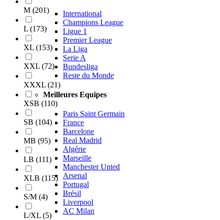
M
(
201
)
International
Champions League
L
(
173
)
Ligue 1
Premier League
XL
(
153
)
La Liga
Serie A
XXL
(
72
)
Bundesliga
Reste du Monde
XXXL
(
21
)
Meilleures Equipes
XSB
(
110
)
Paris Saint Germain
SB
(
104
)
France
Barcelone
Real Madrid
MB
(
95
)
Algérie
Marseille
LB
(
111
)
Manchester Unted
Arsenal
XLB
(
115
)
Portugal
Brésil
S/M
(
4
)
Liverpool
AC Milan
L/XL
(
5
)