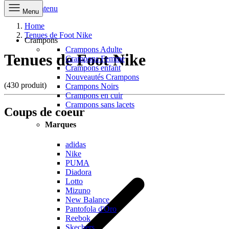
Aller au contenu
Menu
Home
Tenues de Foot Nike
Crampons
Crampons Adulte
Tenues de Foot Nike
Crampons Femme
Crampons enfant
Nouveautés Crampons
(430 produit)
Crampons Noirs
Crampons en cuir
Crampons sans lacets
Coups de coeur
Marques
adidas
Nike
PUMA
Diadora
Lotto
Mizuno
New Balance
Pantofola d'Oro
Reebok
Skechers