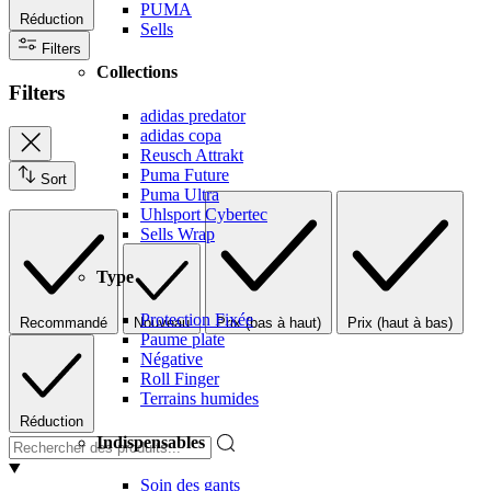
PUMA
Réduction
Sells
Filters
Collections
Filters
adidas predator
adidas copa
Reusch Attrakt
Puma Future
Sort
Puma Ultra
Uhlsport Cybertec
Sells Wrap
Type
Protection Fixée
Recommandé
Nouveau
Prix (bas à haut)
Prix (haut à bas)
Paume plate
Négative
Roll Finger
Terrains humides
Réduction
Indispensables
Soin des gants