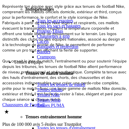
Représente ton équipe avec style grâce aux tenues de football Nike,
Indispensables
comprenant les maillots officiels domicile, extérieur et third, conçus
pour la performance, le confort et le style iconique de Nike.
Tous les accessoires
Fabriqués à partir de tissus Nike légers et respirants, ces maillots
Tous les sacs et bagages
évacuent la transpiration, régulent la température corporelle et
Protège-Tibias
offrent une totale liberté de mouvement sur le terrain. Les logos
Chaussettes à grip
distinctifs des clubs ou des équipes nationales, associé au design et
Lacets
à la technologie de pointe de Nike, te permettent de performer
Bandages et protection
comme un pro tout en affichant ta fierté de supporter.
Bandes
Crampons
Que ce soit le jour du match, l'entraînement ou pour soutenir l'équipe
Tenues d'équipe
depuis les tribunes, les tenues de football Nike allient performance
de niveau professionnel et style authentique. Compléte ta tenue avec
Tenues de match homme
des hauts d'entraînement, des shorts, des chaussettes et des
accessoires indispensables pour créer une garde-robe complète,
Toutes les tenues de match
prête pour le match. Avec une large gamme de maillots Nike domicile,
Tenues adidas
extérieur et third, il est facile de rester à l'aise, élégant et paré pour
Tenues Nike
chaque séance et chaque match.
Tenues Joma
Chaussures de Football
Tenues PUMA
Tenues entrainement homme
Plus de 100 000 avis 5 étoiles sur Trustpilot
Toutes les tenues d'entraînement