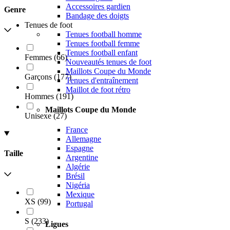
Accessoires gardien
Genre
Bandage des doigts
Tenues de foot
Tenues football homme
Tenues football femme
Tenues football enfant
Femmes
(
66
)
Nouveautés tenues de foot
Maillots Coupe du Monde
Garçons
(
177
)
Tenues d'entraînement
Maillot de foot rétro
Hommes
(
191
)
Maillots Coupe du Monde
Unisexe
(
27
)
France
Allemagne
Espagne
Taille
Argentine
Algérie
Brésil
Nigéria
Mexique
XS
(
99
)
Portugal
S
(
233
)
Ligues