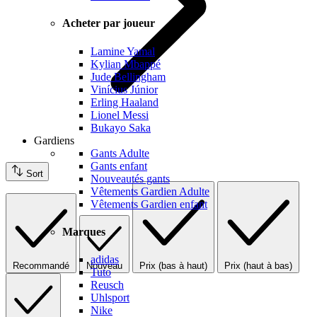
Acheter par joueur
Lamine Yamal
Kylian Mbappé
Jude Bellingham
Vinícius Júnior
Erling Haaland
Lionel Messi
Bukayo Saka
Gardiens
Gants Adulte
Gants enfant
Sort
Nouveautés gants
Vêtements Gardien Adulte
Vêtements Gardien enfant
Marques
adidas
Recommandé
Nouveau
Prix (bas à haut)
Prix (haut à bas)
Tuto
Reusch
Uhlsport
Nike