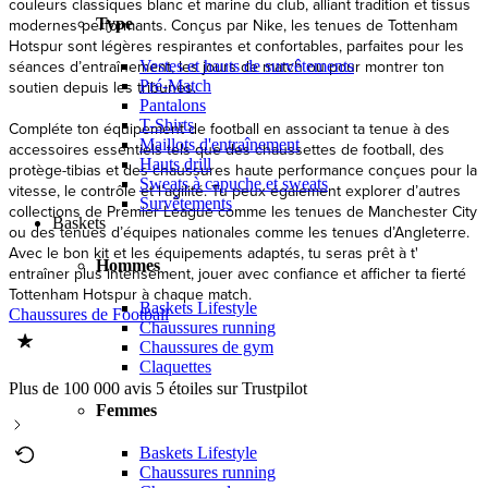
couleurs classiques blanc et marine du club, alliant tradition et tissus
Type
modernes performants. Conçus par Nike, les tenues de Tottenham
Hotspur sont légères respirantes et confortables, parfaites pour les
séances d’entraînement, les jours de match ou pour montrer ton
Vestes et hauts de survêtements
Pré-Match
soutien depuis les tribunes.
Pantalons
T-Shirts
Compléte ton équipement de football en associant ta tenue à des
Maillots d'entraînement
accessoires essentiels tels que des chaussettes de football, des
Hauts drill
protège-tibias et des chaussures haute performance conçues pour la
Sweats à capuche et sweats
vitesse, le contrôle et l’agilité. Tu peux également explorer d’autres
Survêtements
collections de Premier League comme les tenues de Manchester City
Baskets
ou des tenues d’équipes nationales comme les tenues d’Angleterre.
Avec le bon kit et les équipements adaptés, tu seras prêt à t'
Hommes
entraîner plus intensément, jouer avec confiance et afficher ta fierté
Tottenham Hotspur à chaque match.
Baskets Lifestyle
Chaussures de Football
Chaussures running
Chaussures de gym
Claquettes
Plus de 100 000 avis 5 étoiles sur Trustpilot
Femmes
Baskets Lifestyle
Chaussures running