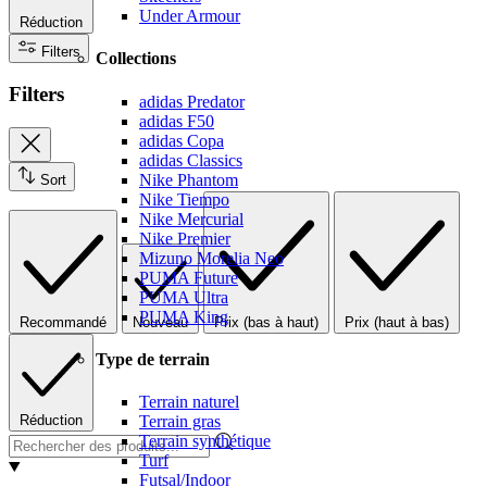
Under Armour
Réduction
Filters
Collections
Filters
adidas Predator
adidas F50
adidas Copa
adidas Classics
Nike Phantom
Sort
Nike Tiempo
Nike Mercurial
Nike Premier
Mizuno Morelia Neo
PUMA Future
PUMA Ultra
PUMA King
Recommandé
Nouveau
Prix (bas à haut)
Prix (haut à bas)
Type de terrain
Terrain naturel
Réduction
Terrain gras
Terrain synthétique
Turf
Futsal/Indoor