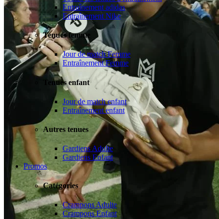
Entraînement adidas
Entraînement Nike
Tenues femme
Jour de match Femme
Entraînement Femme
Tenues enfant
Jour de match enfant
Entraînement enfant
Autres tenues
Gardiens Adulte
Gardiens Enfant
Promos
Catégories
Crampons Adulte
Crampons Enfant