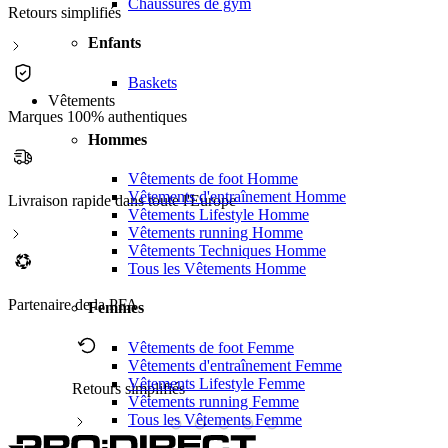
Chaussures de gym
Retours simplifiés
Enfants
Baskets
Vêtements
Marques 100% authentiques
Hommes
Vêtements de foot Homme
Vêtements d'entraînement Homme
Livraison rapide dans toute l'Europe
Vêtements Lifestyle Homme
Vêtements running Homme
Vêtements Techniques Homme
Tous les Vêtements Homme
Partenaire de la PFA
Femmes
Vêtements de foot Femme
Vêtements d'entraînement Femme
Vêtements Lifestyle Femme
Retours simplifiés
M
Vêtements running Femme
Tous les Vêtements Femme