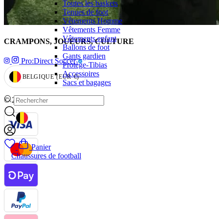
Toutes les baskets
Tenues de foot
Vêtements Homme
Vêtements Femme
Vêtements enfant
CRAMPONS, JOUEURS, CULTURE
Ballons de foot
Gants gardien
Pro:Direct Soccer
Protège-Tibias
Accessoires
BELGIQUE
(EUR
€)
GEOLOCATION BUTTON: BELGIQUE, EUR, €
Sacs et bagages
© 2026,
Pro:Direct Sport EU
GEOLOCATION BUTTON: BELGIQUE
Panier
Chaussures de football