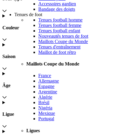
Accessoires gardien
Bandage des doigts
Tenues de foot
Tenues football homme
Tenues football femme
Couleur
Tenues football enfant
Nouveautés tenues de foot
Maillots Coupe du Monde
Tenues d'entraînement
Maillot de foot rétro
Saison
Maillots Coupe du Monde
France
Allemagne
Âge
Espagne
Argentine
Algérie
Brésil
Nigéria
Mexique
Ligue
Portugal
Ligues