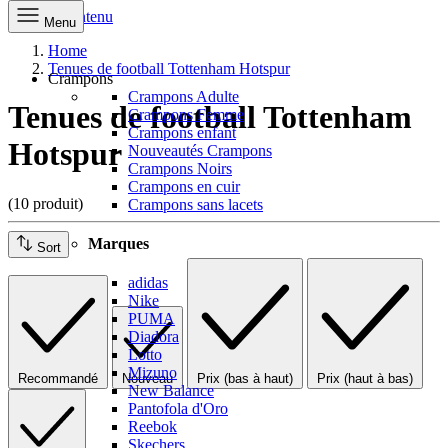
Aller au contenu
Menu
Home
Tenues de football Tottenham Hotspur
Crampons
Crampons Adulte
Tenues de football Tottenham
Crampons Femme
Crampons enfant
Hotspur
Nouveautés Crampons
Crampons Noirs
Crampons en cuir
(10 produit)
Crampons sans lacets
Marques
Sort
adidas
Nike
PUMA
Diadora
Lotto
Mizuno
Recommandé
Nouveau
Prix (bas à haut)
Prix (haut à bas)
New Balance
Pantofola d'Oro
Reebok
Skechers