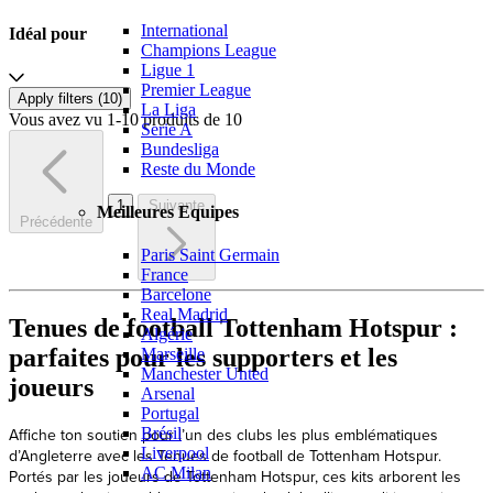
International
Idéal pour
Champions League
Ligue 1
Premier League
Apply filters (
10
)
La Liga
Vous avez vu 1-10 produits de 10
Serie A
Bundesliga
Reste du Monde
1
Suivante
Meilleures Equipes
Précédente
Paris Saint Germain
France
Barcelone
Real Madrid
Tenues de football Tottenham Hotspur :
Algérie
parfaites pour les supporters et les
Marseille
Manchester Unted
joueurs
Arsenal
Portugal
Affiche ton soutien pour l’un des clubs les plus emblématiques
Brésil
Liverpool
d’Angleterre avec les Tenues de football de Tottenham Hotspur.
AC Milan
Portés par les joueurs de Tottenham Hotspur, ces kits arborent les