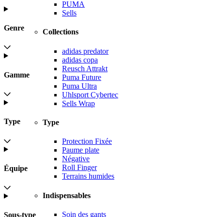
PUMA
Sells
Genre
Collections
adidas predator
adidas copa
Reusch Attrakt
Gamme
Puma Future
Puma Ultra
Uhlsport Cybertec
Sells Wrap
Type
Type
Protection Fixée
Paume plate
Négative
Roll Finger
Équipe
Terrains humides
Indispensables
Soin des gants
Sous-type