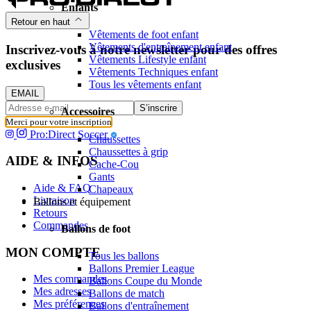
Enfants
Retour en haut
Vêtements de foot enfant
Vêtements d'entraînement enfant
Inscrivez-vous à notre newsletter pour des offres
Vêtements Lifestyle enfant
exclusives
Vêtements Techniques enfant
Tous les vêtements enfant
EMAIL
S’inscrire
Accessoires
Merci pour votre inscription
Pro:Direct Soccer
Chaussettes
Chaussettes à grip
AIDE & INFOS
Cache-Cou
Gants
Aide & FAQ
Chapeaux
Livraison
Ballons et équipement
Retours
Commandes
Ballons de foot
MON COMPTE
Tous les ballons
Ballons Premier League
Mes commandes
Ballons Coupe du Monde
Mes adresses
Ballons de match
Mes préférences
Ballons d'entraînement