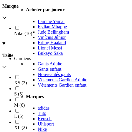
Marque
Acheter par joueur
Lamine Yamal
Kylian Mbappé
Jude Bellingham
Nike
(
10
)
Vinícius Júnior
Erling Haaland
Lionel Messi
Bukayo Saka
Taille
Gardiens
Gants Adulte
Gants enfant
Nouveautés gants
Vêtements Gardien Adulte
XS
(
2
)
Vêtements Gardien enfant
S
(
5
)
Marques
M
(
6
)
adidas
Tuto
L
(
5
)
Reusch
Uhlsport
XL
(
2
)
Nike