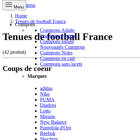
Aller au contenu
Menu
Home
Tenues de football France
Crampons
Crampons Adulte
Tenues de football France
Crampons Femme
Crampons enfant
Nouveautés Crampons
(42 produit)
Crampons Noirs
Crampons en cuir
Crampons sans lacets
Coups de coeur
Marques
adidas
Nike
PUMA
Diadora
Lotto
Mizuno
New Balance
Pantofola d'Oro
Reebok
Skechers