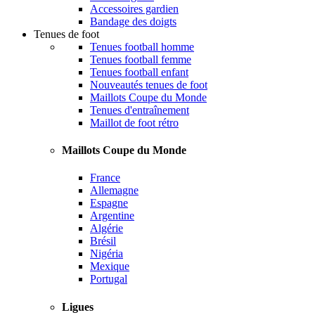
Accessoires gardien
Bandage des doigts
Tenues de foot
Tenues football homme
Tenues football femme
Tenues football enfant
Nouveautés tenues de foot
Maillots Coupe du Monde
Tenues d'entraînement
Maillot de foot rétro
Maillots Coupe du Monde
France
Allemagne
Espagne
Argentine
Algérie
Brésil
Nigéria
Mexique
Portugal
Ligues