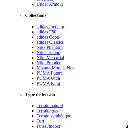
Under Armour
Collections
adidas Predator
adidas F50
adidas Copa
adidas Classics
Nike Phantom
Nike Tiempo
Nike Mercurial
Nike Premier
Mizuno Morelia Neo
PUMA Future
PUMA Ultra
PUMA King
Type de terrain
Terrain naturel
Terrain gras
Terrain synthétique
Turf
Futsal/Indoor