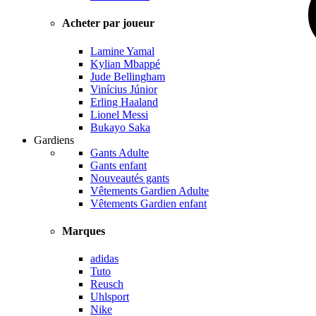
Acheter par joueur
Lamine Yamal
Kylian Mbappé
Jude Bellingham
Vinícius Júnior
Erling Haaland
Lionel Messi
Bukayo Saka
Gardiens
Gants Adulte
Gants enfant
Nouveautés gants
Vêtements Gardien Adulte
Vêtements Gardien enfant
Marques
adidas
Tuto
Reusch
Uhlsport
Nike