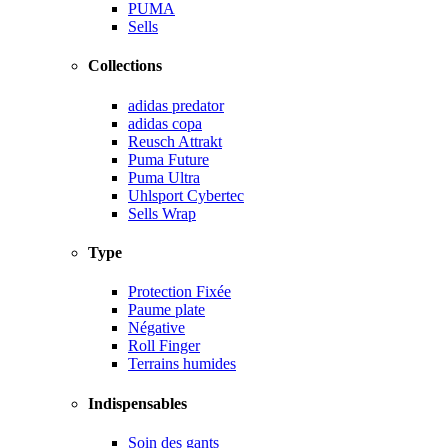
PUMA
Sells
Collections
adidas predator
adidas copa
Reusch Attrakt
Puma Future
Puma Ultra
Uhlsport Cybertec
Sells Wrap
Type
Protection Fixée
Paume plate
Négative
Roll Finger
Terrains humides
Indispensables
Soin des gants