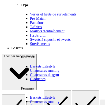
Type
Vestes et hauts de survêtements
Pré-Match
Pantalons
T-Shirts
Maillots d'entraînement
Hauts drill
Sweats à capuche et sweats
Survêtements
Baskets
Trier par
Recommandé
Hommes
Baskets Lifestyle
Chaussures running
Chaussures de gym
Claquettes
Femmes
Baskets Lifestyle
Chaussures running