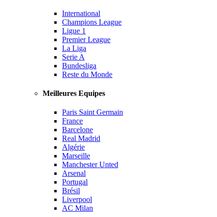
International
Champions League
Ligue 1
Premier League
La Liga
Serie A
Bundesliga
Reste du Monde
Meilleures Equipes
Paris Saint Germain
France
Barcelone
Real Madrid
Algérie
Marseille
Manchester Unted
Arsenal
Portugal
Brésil
Liverpool
AC Milan