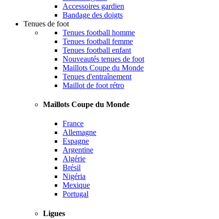
Accessoires gardien
Bandage des doigts
Tenues de foot
Tenues football homme
Tenues football femme
Tenues football enfant
Nouveautés tenues de foot
Maillots Coupe du Monde
Tenues d'entraînement
Maillot de foot rétro
Maillots Coupe du Monde
France
Allemagne
Espagne
Argentine
Algérie
Brésil
Nigéria
Mexique
Portugal
Ligues