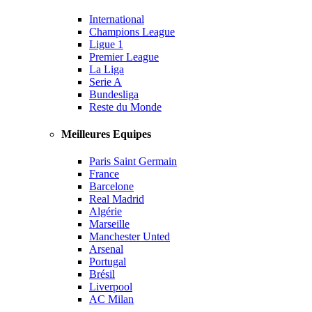
International
Champions League
Ligue 1
Premier League
La Liga
Serie A
Bundesliga
Reste du Monde
Meilleures Equipes
Paris Saint Germain
France
Barcelone
Real Madrid
Algérie
Marseille
Manchester Unted
Arsenal
Portugal
Brésil
Liverpool
AC Milan