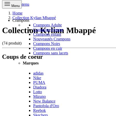
Aller au contenu
Menu
Home
Collection Kylian Mbappé
Crampons
Crampons Adulte
Collection Kylian Mbappé
Crampons Femme
Crampons enfant
Nouveautés Crampons
(74 produit)
Crampons Noirs
Crampons en cuir
Crampons sans lacets
Coups de coeur
Marques
adidas
Nike
PUMA
Diadora
Lotto
Mizuno
New Balance
Pantofola d'Oro
Reebok
Skechers