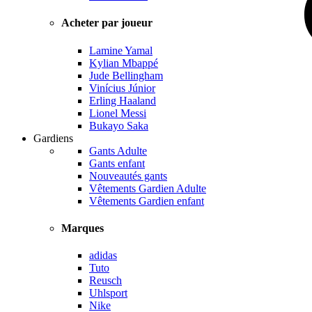
Acheter par joueur
Lamine Yamal
Kylian Mbappé
Jude Bellingham
Vinícius Júnior
Erling Haaland
Lionel Messi
Bukayo Saka
Gardiens
Gants Adulte
Gants enfant
Nouveautés gants
Vêtements Gardien Adulte
Vêtements Gardien enfant
Marques
adidas
Tuto
Reusch
Uhlsport
Nike