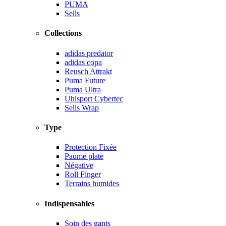
PUMA
Sells
Collections
adidas predator
adidas copa
Reusch Attrakt
Puma Future
Puma Ultra
Uhlsport Cybertec
Sells Wrap
Type
Protection Fixée
Paume plate
Négative
Roll Finger
Terrains humides
Indispensables
Soin des gants