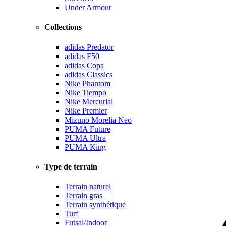
Under Armour
Collections
adidas Predator
adidas F50
adidas Copa
adidas Classics
Nike Phantom
Nike Tiempo
Nike Mercurial
Nike Premier
Mizuno Morelia Neo
PUMA Future
PUMA Ultra
PUMA King
Type de terrain
Terrain naturel
Terrain gras
Terrain synthétique
Turf
Futsal/Indoor