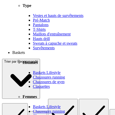
Type
Vestes et hauts de survêtements
Pré-Match
Pantalons
T-Shirts
Maillots d'entraînement
Hauts drill
Sweats à capuche et sweats
Survêtements
Baskets
Trier par
Recommandé
Hommes
Baskets Lifestyle
Chaussures running
Chaussures de gym
Claquettes
Femmes
Baskets Lifestyle
Chaussures running