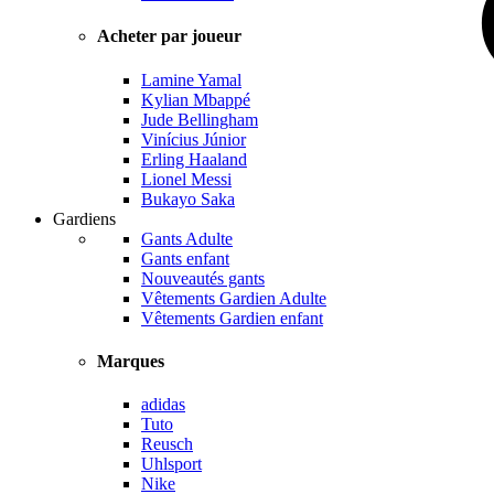
Acheter par joueur
Lamine Yamal
Kylian Mbappé
Jude Bellingham
Vinícius Júnior
Erling Haaland
Lionel Messi
Bukayo Saka
Gardiens
Gants Adulte
Gants enfant
Nouveautés gants
Vêtements Gardien Adulte
Vêtements Gardien enfant
Marques
adidas
Tuto
Reusch
Uhlsport
Nike