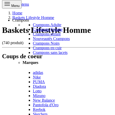
Aller au contenu
Menu
Home
Baskets Lifestyle Homme
Crampons
Crampons Adulte
Baskets Lifestyle Homme
Crampons Femme
Crampons enfant
Nouveautés Crampons
(740 produit)
Crampons Noirs
Crampons en cuir
Crampons sans lacets
Coups de coeur
Marques
adidas
Nike
PUMA
Diadora
Lotto
Mizuno
New Balance
Pantofola d'Oro
Reebok
Skechers