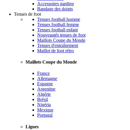
Accessoires gardien
Bandage des doigts
Tenues de foot
Tenues football homme
Tenues football femme
Tenues football enfant
Nouveautés tenues de foot
Maillots Coupe du Monde
Tenues d'entraînement
Maillot de foot rétro
Maillots Coupe du Monde
France
Allemagne
Espagne
Argentine
Algérie
Brésil
Nigéria
Mexique
Portugal
Ligues