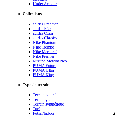
Under Armour
Collections
adidas Predator
adidas F50
adidas Copa
adidas Classics
Nike Phantom
Nike Tiempo
Nike Mercurial
Nike Premier
Mizuno Morelia Neo
PUMA Future
PUMA Ultra
PUMA King
Type de terrain
Terrain naturel
Terrain gras
Terrain synthétique
Turf
Futsal/Indoor