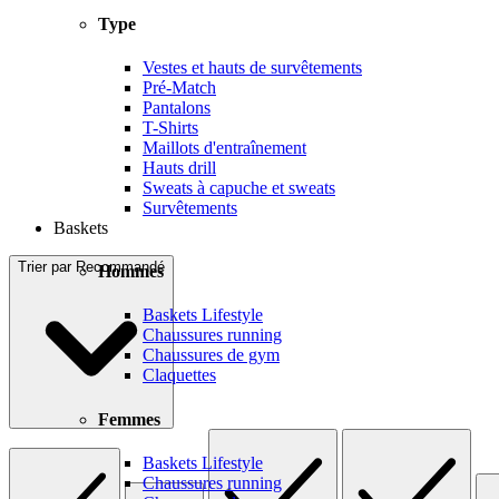
Type
Vestes et hauts de survêtements
Pré-Match
Pantalons
T-Shirts
Maillots d'entraînement
Hauts drill
Sweats à capuche et sweats
Survêtements
Baskets
Trier par
Recommandé
Hommes
Baskets Lifestyle
Chaussures running
Chaussures de gym
Claquettes
Femmes
Baskets Lifestyle
Chaussures running