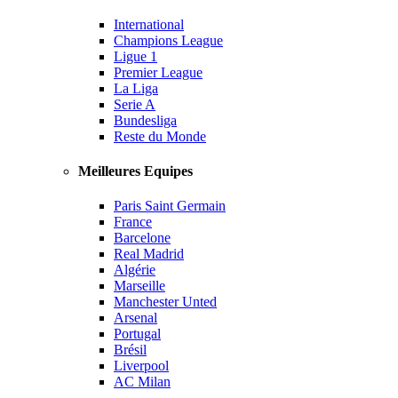
International
Champions League
Ligue 1
Premier League
La Liga
Serie A
Bundesliga
Reste du Monde
Meilleures Equipes
Paris Saint Germain
France
Barcelone
Real Madrid
Algérie
Marseille
Manchester Unted
Arsenal
Portugal
Brésil
Liverpool
AC Milan