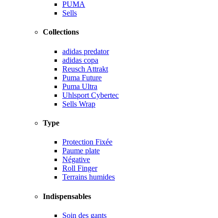
PUMA
Sells
Collections
adidas predator
adidas copa
Reusch Attrakt
Puma Future
Puma Ultra
Uhlsport Cybertec
Sells Wrap
Type
Protection Fixée
Paume plate
Négative
Roll Finger
Terrains humides
Indispensables
Soin des gants