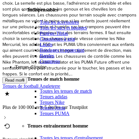
Indispensables
Tous les accessoires
Tous les sacs et bagages
Protège-Tibias
Chaussettes à grip
Lacets
Bandages et protection
Bandes
Crampons
Tenues d'équipe
Tenues de match homme
Tenues de football Angleterre
Toutes les tenues de match
Tenues adidas
Tenues Nike
Plus de 100 000 avis 5 étoiles sur Trustpilot
Tenues Joma
Tenues PUMA
Tenues entrainement homme
Toutes les tenues d'entraînement