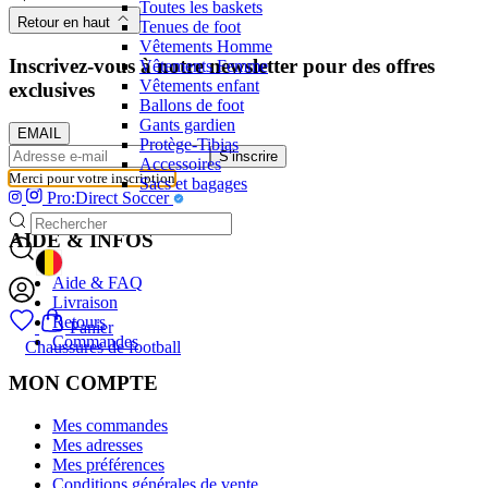
Toutes les baskets
Retour en haut
Tenues de foot
Vêtements Homme
Inscrivez-vous à notre newsletter pour des offres
Vêtements Femme
Vêtements enfant
exclusives
Ballons de foot
Gants gardien
EMAIL
Protège-Tibias
S’inscrire
Accessoires
Merci pour votre inscription
Sacs et bagages
Pro:Direct Soccer
AIDE & INFOS
GEOLOCATION BUTTON: BELGIQUE
Aide & FAQ
Livraison
Retours
Panier
Commandes
Chaussures de football
MON COMPTE
Mes commandes
Mes adresses
Mes préférences
Conditions générales de vente