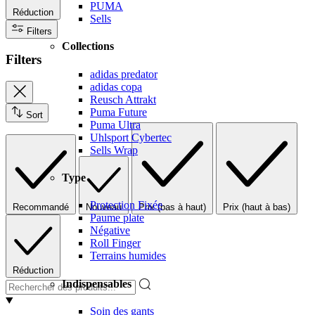
PUMA
Réduction
Sells
Filters
Collections
Filters
adidas predator
adidas copa
Reusch Attrakt
Puma Future
Sort
Puma Ultra
Uhlsport Cybertec
Sells Wrap
Type
Protection Fixée
Recommandé
Nouveau
Prix (bas à haut)
Prix (haut à bas)
Paume plate
Négative
Roll Finger
Terrains humides
Réduction
Indispensables
Soin des gants