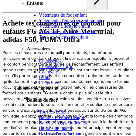
Enfants
Vêtements de foot enfant
Vêtements d'entraînement enfant
Achète tes chaussures de football pour
Vêtements Lifestyle enfant
enfants FG AG TF, Nike Mercurial,
Vêtements Techniques enfant
Tous les vêtements enfant
adidas F50, PUMA Ultra
Accessoires
Chaussettes
Chaussettes à grip
Cache-Cou
Gants
Chapeaux
Ballons et équipement
Ballons de foot
Tous les ballons
Ballons Premier League
Ballons Coupe du Monde
Ballons de match
Ballons d'entraînement