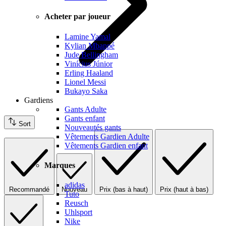
Acheter par joueur
Lamine Yamal
Kylian Mbappé
Jude Bellingham
Vinícius Júnior
Erling Haaland
Lionel Messi
Bukayo Saka
Gardiens
Gants Adulte
Gants enfant
Sort
Nouveautés gants
Vêtements Gardien Adulte
Vêtements Gardien enfant
Marques
adidas
Recommandé
Nouveau
Prix (bas à haut)
Prix (haut à bas)
Tuto
Reusch
Uhlsport
Nike