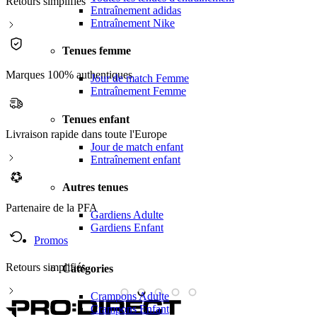
Retours simplifiés
Entraînement adidas
Entraînement Nike
Tenues femme
Marques 100% authentiques
Jour de match Femme
Entraînement Femme
Tenues enfant
Livraison rapide dans toute l'Europe
Jour de match enfant
Entraînement enfant
Autres tenues
Partenaire de la PFA
Gardiens Adulte
Gardiens Enfant
Promos
Retours simplifiés
M
Catégories
Crampons Adulte
Crampons Enfant