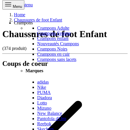
Aller au contenu
Menu
Home
Chaussures de foot Enfant
Crampons
Crampons Adulte
Chaussures de foot Enfant
Crampons Femme
Crampons enfant
Nouveautés Crampons
(374 produit)
Crampons Noirs
Crampons en cuir
Crampons sans lacets
Coups de coeur
Marques
adidas
Nike
PUMA
Diadora
Lotto
Mizuno
New Balance
Pantofola d'Oro
Reebok
Skechers