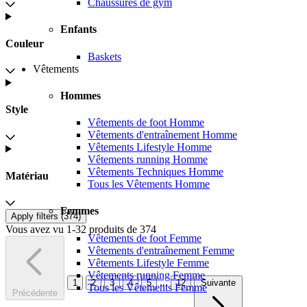
Chaussures de gym
Enfants
Couleur
Baskets
Vêtements
Hommes
Style
Vêtements de foot Homme
Vêtements d'entraînement Homme
Vêtements Lifestyle Homme
Vêtements running Homme
Vêtements Techniques Homme
Matériau
Tous les Vêtements Homme
Femmes
Apply filters (
374
)
Vous avez vu 1-32 produits de 374
Vêtements de foot Femme
Vêtements d'entraînement Femme
Vêtements Lifestyle Femme
Vêtements running Femme
...
1
2
3
4
5
12
Suivante
Tous les Vêtements Femme
Précédente