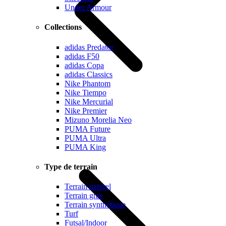
Under Armour
Collections
adidas Predator
adidas F50
adidas Copa
adidas Classics
Nike Phantom
Nike Tiempo
Nike Mercurial
Nike Premier
Mizuno Morelia Neo
PUMA Future
PUMA Ultra
PUMA King
Type de terrain
Terrain naturel
Terrain gras
Terrain synthétique
Turf
Futsal/Indoor