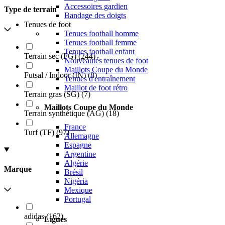
Accessoires gardien
Type de terrain
Bandage des doigts
Tenues de foot
Tenues football homme
Tenues football femme
Tenues football enfant
Terrain sec (FG)
(
244
)
Nouveautés tenues de foot
Maillots Coupe du Monde
Futsal / Indoor (IN)
(
8
)
Tenues d'entraînement
Maillot de foot rétro
Terrain gras (SG)
(
7
)
Maillots Coupe du Monde
Terrain synthétique (AG)
(
18
)
France
Turf (TF)
(
97
)
Allemagne
Espagne
Argentine
Algérie
Marque
Brésil
Nigéria
Mexique
Portugal
adidas
(
162
)
Ligues