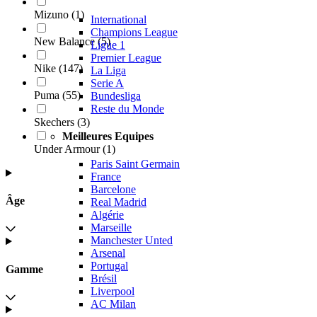
Mizuno
(
1
)
International
Champions League
New Balance
(
5
)
Ligue 1
Premier League
Nike
(
147
)
La Liga
Serie A
Puma
(
55
)
Bundesliga
Reste du Monde
Skechers
(
3
)
Meilleures Equipes
Under Armour
(
1
)
Paris Saint Germain
France
Barcelone
Âge
Real Madrid
Algérie
Marseille
Manchester Unted
Arsenal
Portugal
Gamme
Brésil
Liverpool
AC Milan