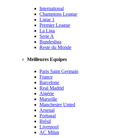
International
Champions League
Ligue 1
Premier League
La Liga
Serie A
Bundesliga
Reste du Monde
Meilleures Equipes
Paris Saint Germain
France
Barcelone
Real Madrid
Algérie
Marseille
Manchester Unted
Arsenal
Portugal
Brésil
Liverpool
AC Milan