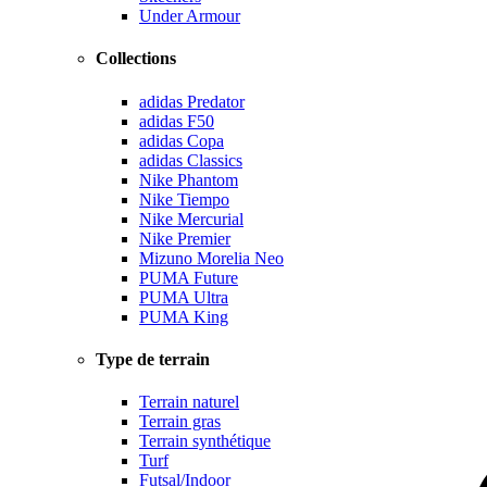
Under Armour
Collections
adidas Predator
adidas F50
adidas Copa
adidas Classics
Nike Phantom
Nike Tiempo
Nike Mercurial
Nike Premier
Mizuno Morelia Neo
PUMA Future
PUMA Ultra
PUMA King
Type de terrain
Terrain naturel
Terrain gras
Terrain synthétique
Turf
Futsal/Indoor