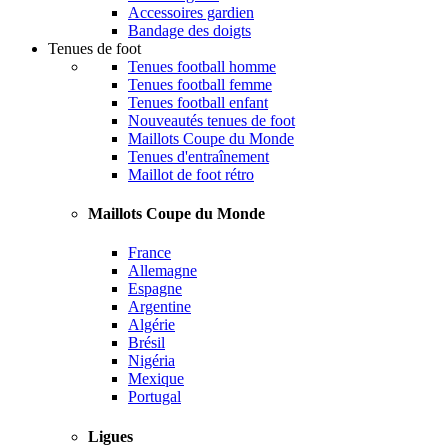
Accessoires gardien
Bandage des doigts
Tenues de foot
Tenues football homme
Tenues football femme
Tenues football enfant
Nouveautés tenues de foot
Maillots Coupe du Monde
Tenues d'entraînement
Maillot de foot rétro
Maillots Coupe du Monde
France
Allemagne
Espagne
Argentine
Algérie
Brésil
Nigéria
Mexique
Portugal
Ligues