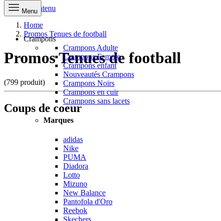
Aller au contenu
Menu
Home
Promos Tenues de football
Crampons
Crampons Adulte
Promos Tenues de football
Crampons Femme
Crampons enfant
Nouveautés Crampons
(799 produit)
Crampons Noirs
Crampons en cuir
Crampons sans lacets
Coups de coeur
Marques
adidas
Nike
PUMA
Diadora
Lotto
Mizuno
New Balance
Pantofola d'Oro
Reebok
Skechers