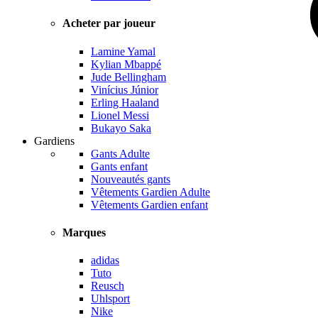
Acheter par joueur
Lamine Yamal
Kylian Mbappé
Jude Bellingham
Vinícius Júnior
Erling Haaland
Lionel Messi
Bukayo Saka
Gardiens
Gants Adulte
Gants enfant
Nouveautés gants
Vêtements Gardien Adulte
Vêtements Gardien enfant
Marques
adidas
Tuto
Reusch
Uhlsport
Nike