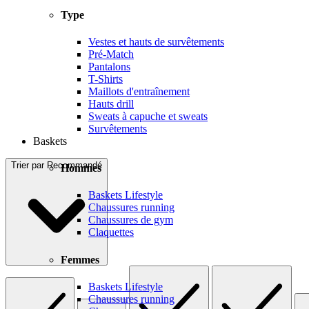
Type
Vestes et hauts de survêtements
Pré-Match
Pantalons
T-Shirts
Maillots d'entraînement
Hauts drill
Sweats à capuche et sweats
Survêtements
Baskets
Trier par
Recommandé
Hommes
Baskets Lifestyle
Chaussures running
Chaussures de gym
Claquettes
Femmes
Baskets Lifestyle
Chaussures running