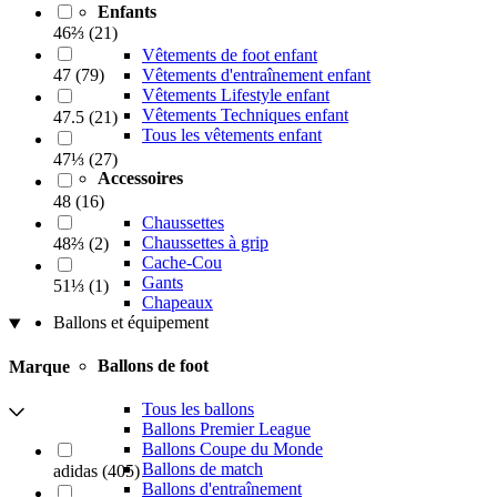
Enfants
46⅔
(
21
)
Vêtements de foot enfant
Vêtements d'entraînement enfant
47
(
79
)
Vêtements Lifestyle enfant
Vêtements Techniques enfant
47.5
(
21
)
Tous les vêtements enfant
47⅓
(
27
)
Accessoires
48
(
16
)
Chaussettes
Chaussettes à grip
48⅔
(
2
)
Cache-Cou
Gants
51⅓
(
1
)
Chapeaux
Ballons et équipement
Ballons de foot
Marque
Tous les ballons
Ballons Premier League
Ballons Coupe du Monde
Ballons de match
adidas
(
405
)
Ballons d'entraînement