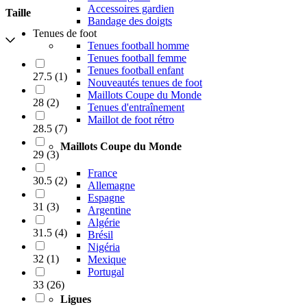
Accessoires gardien
Taille
Bandage des doigts
Tenues de foot
Tenues football homme
Tenues football femme
Tenues football enfant
27.5
(
1
)
Nouveautés tenues de foot
Maillots Coupe du Monde
28
(
2
)
Tenues d'entraînement
Maillot de foot rétro
28.5
(
7
)
Maillots Coupe du Monde
29
(
3
)
France
30.5
(
2
)
Allemagne
Espagne
31
(
3
)
Argentine
Algérie
31.5
(
4
)
Brésil
Nigéria
32
(
1
)
Mexique
Portugal
33
(
26
)
Ligues