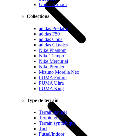
Under Armour
Collections
adidas Predator
adidas F50
adidas Copa
adidas Classics
Nike Phantom
Nike Tiempo
Nike Mercurial
Nike Premier
Mizuno Morelia Neo
PUMA Future
PUMA Ultra
PUMA King
Type de terrain
Terrain naturel
Terrain gras
Terrain synthétique
Turf
Futsal/Indoor