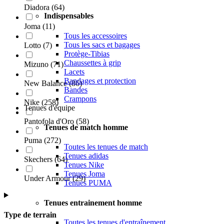
Diadora
(
64
)
Indispensables
Joma
(
11
)
Tous les accessoires
Tous les sacs et bagages
Lotto
(
7
)
Protège-Tibias
Chaussettes à grip
Mizuno
(
71
)
Lacets
Bandages et protection
New Balance
(
86
)
Bandes
Crampons
Nike
(
258
)
Tenues d'équipe
Pantofola d'Oro
(
58
)
Tenues de match homme
Puma
(
272
)
Toutes les tenues de match
Tenues adidas
Skechers
(
64
)
Tenues Nike
Tenues Joma
Under Armour
(
29
)
Tenues PUMA
Tenues entrainement homme
Type de terrain
Toutes les tenues d'entraînement