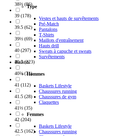
38⅔
(
86
)
Type
39
(
178
)
Vestes et hauts de survêtements
Pré-Match
39.5
(
62
)
Pantalons
T-Shirts
39⅓
(
69
)
Maillots d'entraînement
Hauts drill
40
(
297
)
Sweats à capuche et sweats
Survêtements
40.5
(
223
)
Baskets
40⅔
(
71
)
Hommes
41
(
112
)
Baskets Lifestyle
Chaussures running
41.5
(
28
)
Chaussures de gym
Claquettes
41⅓
(
35
)
Femmes
42
(
204
)
Baskets Lifestyle
42.5
(
162
)
Chaussures running