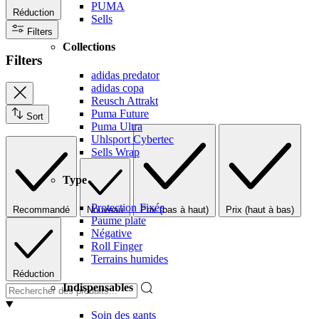
PUMA
Réduction
Sells
Filters
Collections
Filters
adidas predator
adidas copa
Reusch Attrakt
Puma Future
Sort
Puma Ultra
Uhlsport Cybertec
Sells Wrap
Type
Protection Fixée
Recommandé
Nouveau
Prix (bas à haut)
Prix (haut à bas)
Paume plate
Négative
Roll Finger
Terrains humides
Réduction
Indispensables
Soin des gants