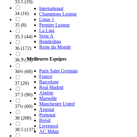
33.5
(
19
)
International
34
(
16
)
Champions League
Ligue 1
Premier League
35
(
8
)
La Liga
Serie A
35.5
(
44
)
Bundesliga
Reste du Monde
36
(
172
)
Meilleures Equipes
36.5
(
70
)
Paris Saint Germain
36⅔
(
68
)
France
Barcelone
37
(
26
)
Real Madrid
Algérie
37.5
(
90
)
Marseille
Manchester Unted
37⅓
(
60
)
Arsenal
Portugal
38
(
208
)
Brésil
Liverpool
38.5
(
137
)
AC Milan