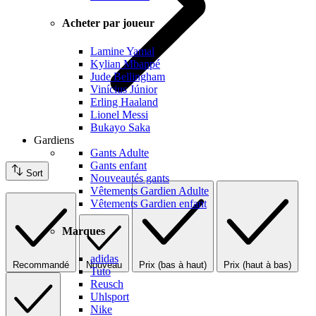
Acheter par joueur
Lamine Yamal
Kylian Mbappé
Jude Bellingham
Vinícius Júnior
Erling Haaland
Lionel Messi
Bukayo Saka
Gardiens
Gants Adulte
Gants enfant
Sort
Nouveautés gants
Vêtements Gardien Adulte
Vêtements Gardien enfant
Marques
adidas
Recommandé
Nouveau
Prix (bas à haut)
Prix (haut à bas)
Tuto
Reusch
Uhlsport
Nike