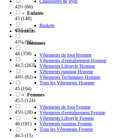
Chaussures de gym
42⅔
(
66
)
Enfants
43
(
148
)
Baskets
43.5
(
47
)
Vêtements
43⅓
(
92
)
Hommes
44
(
358
)
Vêtements de foot Homme
Vêtements d'entraînement Homme
44.5
(
263
)
Vêtements Lifestyle Homme
Vêtements running Homme
44⅔
(
82
)
Vêtements Techniques Homme
Tous les Vêtements Homme
45
(
194
)
Femmes
45.5
(
124
)
Vêtements de foot Femme
45⅓
(
28
)
Vêtements d'entraînement Femme
Vêtements Lifestyle Femme
Vêtements running Femme
46
(
191
)
Tous les Vêtements Femme
46.5
(
15
)